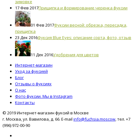
зимовке
17 Фев 2017
Прищипка и формирование черенка фуксии
01 Фев 2017
Фуксии весной: обрезка, пересадка,
прищипка
23 Дек 2016
Фуксия Blue Eyes: описание сорта, фото, отзыв
11 Дек 2016
Удобрения для цветов
Интернет-магазин
Уход за фуксией
Блог
Отзывы о фуксиях
О нас
Фото фуксии. Мы в Instagram
Контакты
© 2019 Интернет-магазин фуксий в Москве
г. Москва, ул. Вавилова, д. 66. E-mail
info@fuchsia.moscow
, тел. +7
(996) 972-00-90