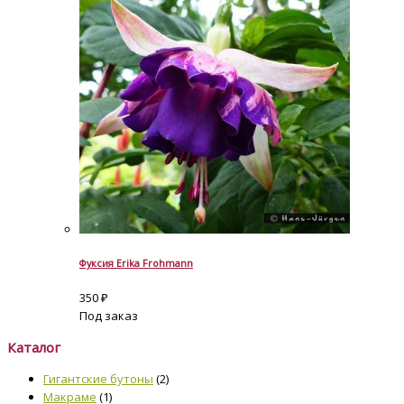
Фуксия Erika Frohmann
350
₽
Под заказ
Каталог
Гигантские бутоны
(2)
Макраме
(1)