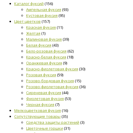
Каталог фуксий
(156)
Ампельная фуксия
(93)
Кустовая фуксия
(95)
Цвет цветков
(157)
Красная фуксия
(11)
Желтая
(1)
Малиновая фуксия
(39)
Белая фуксия
(43)
Бело-розовая фуксия
(62)
Красно-белая фуксия
(18)
Оранжевая фуксия
(9)
Красно-фиолетовая фуксия
(30)
Розовая фуксия
(59)
Розово-бордовая фуксия
(15)
Розово-фиолетовая фуксия
(36)
Сиреневая фуксия
(44)
Фиолетовая фуксия
(53)
Черная фуксия
(7)
Мелкоцветковая фуксия
(16)
Сопутствующие товары
(35)
Средства защиты растений
(3)
Цветочные горшки
(31)