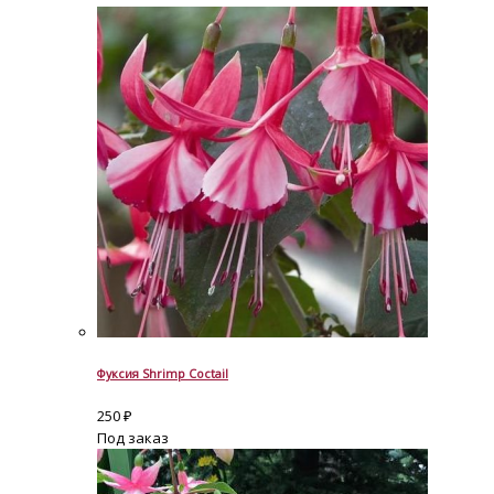
Фуксия Shrimp Coctail
250
₽
Под заказ