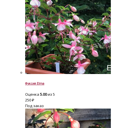
Фуксия Elma
Оценка
5.00
из 5
250
₽
Под заказ