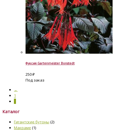
Фуксия Gartenmeister Bonstedt
250
₽
Под заказ
←
1
2
Каталог
Гигантские бутоны
(2)
Макраме
(1)