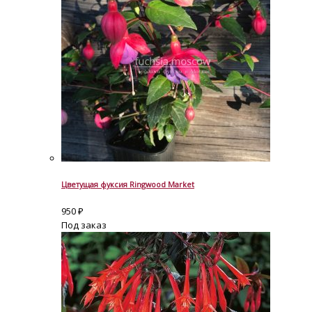
Цветущая фуксия Ringwood Market
950
₽
Под заказ