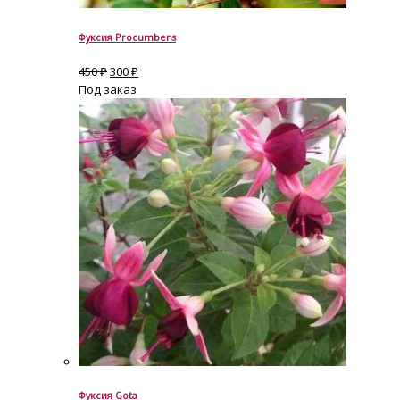
Фуксия Procumbens
450
₽
300
₽
Под заказ
Фуксия Gota