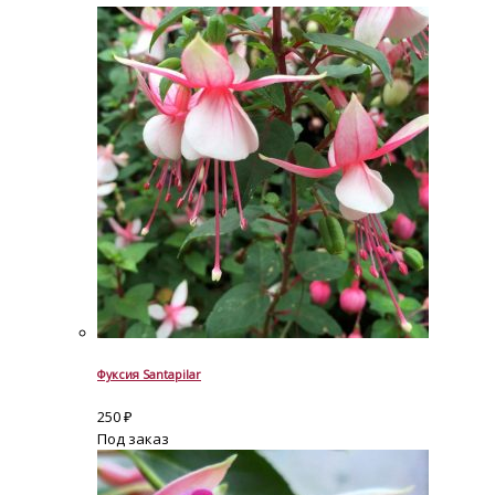
Фуксия Santapilar
250
₽
Под заказ